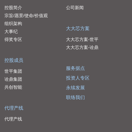
控股简介
公司新闻
宗旨/愿景/使命/价值观
组织架构
大大芯方案
大事纪
得奖专区
大大芯方案-世平
大大芯方案-诠鼎
控股成员
服务据点
世平集团
投资人专区
诠鼎集团
共创智能
永续发展
联络我们
代理产线
代理产线