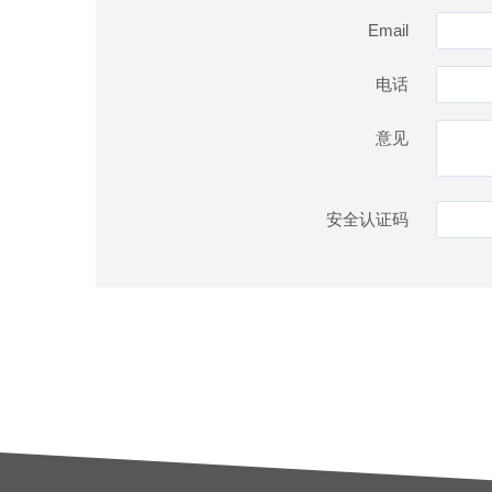
Email
电话
意见
安全认证码