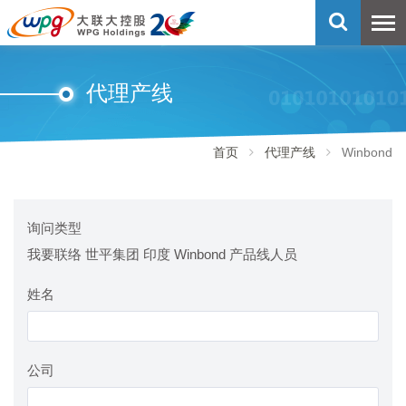
代理产线
首页
代理产线
Winbond
询问类型
我要联络 世平集团 印度 Winbond 产品线人员
姓名
公司