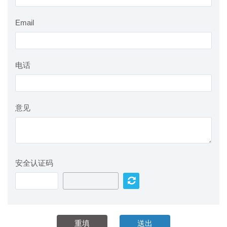
Email
电话
意见
安全认证码