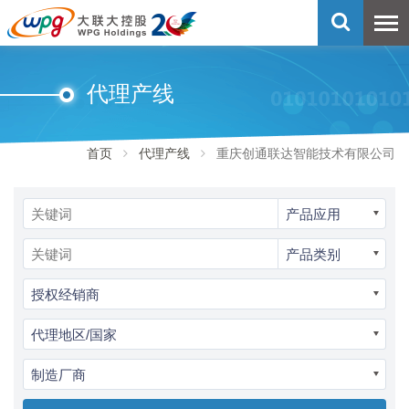
代理产线
首页
代理产线
重庆创通联达智能技术有限公司
产品应用
产品类别
授权经销商
代理地区/国家
制造厂商