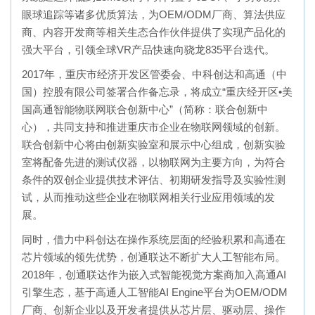
眼球追踪等诸多优质算法，为OEM/ODM厂商、算法供应
商、内容开发商等相关生态合作伙伴提供了实现产品化的
强大平台，引领全球VR产品快速向骁龙835平台迭代。
2017年，重庆市经济开发区管委会、中科创达和高通（中
国）控股有限公司签署合作备忘录，将成立“重庆经开区•美
国高通智能物联网联合创新中心”（简称：联合创新中
心），共同支持和推进重庆市企业在物联网领域的创新。
联合创新中心将由创新实验室和展示中心组成，创新实验
室将配备先进的测试仪器，以物联网为主要方向，为符合
条件的双创企业提供技术评估、初期研发指导及实验性测
试，从而推动这些企业在物联网相关行业应用领域的发
展。
同时，借力中科创达在操作系统层面的经验积累和高通在
芯片领域的领先优势，创通联达不断扩大人工智能布局。
2018年，创通联达作为嵌入式智能视觉方案商加入高通AI
引擎生态，基于高通人工智能AI Engine平台为OEM/ODM
厂商、创新企业以及开发者提供从芯片层、驱动层、操作