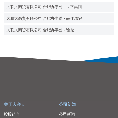
大联大商贸有限公司 合肥办事处 - 世平集团
大联大商贸有限公司 合肥办事处 - 品佳,友尚
大联大商贸有限公司 合肥办事处 - 诠鼎
关于大联大
公司新闻
控股简介
公司新闻