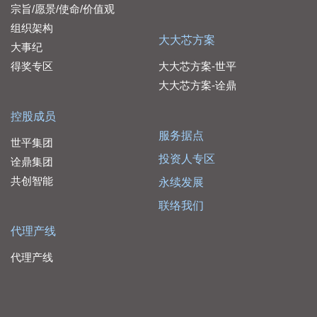
宗旨/愿景/使命/价值观
组织架构
大大芯方案
大事纪
得奖专区
大大芯方案-世平
大大芯方案-诠鼎
控股成员
服务据点
世平集团
投资人专区
诠鼎集团
共创智能
永续发展
联络我们
代理产线
代理产线