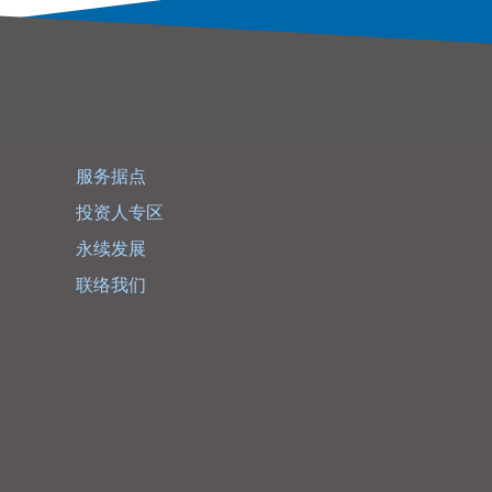
服务据点
投资人专区
永续发展
联络我们