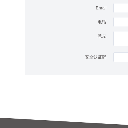
Email
电话
意见
安全认证码