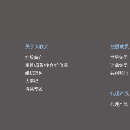
关于大联大
控股成员
控股简介
世平集团
宗旨/愿景/使命/价值观
诠鼎集团
组织架构
共创智能
大事纪
得奖专区
代理产线
代理产线