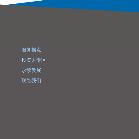
服务据点
投资人专区
永续发展
联络我们