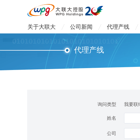
关于大联大
公司新闻
代理产线
代理产线
询问类型
我要联络
姓名
公司