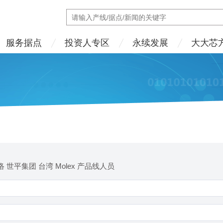
服务据点
投资人专区
永续发展
大大芯
 世平集团 台湾 Molex 产品线人员