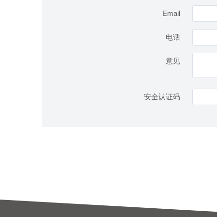
Email
电话
意见
安全认证码