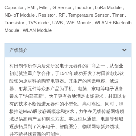
Capacitor
,
EMI
,
Filter
,
G Sensor
,
Inductor
,
LoRa Module
,
NB-IoT Module
,
Resistor
,
RF
,
Temperature Sensor
,
Timer
,
Transistor
,
TVS diode
,
UWB
,
WiFi Module
,
WLAN + Bluetooth
Module
,
WLAN Module
产线简介
村田制作所作为居先研发电子元器件的厂商之一，从创业
初期就注重产学合作，于1947年成功开发了村田首款以钛
酸钡为原材料的陶瓷电容器。其生产的陶瓷电容、滤波
器、射频元件等众多产品为手机、电脑、家电等电子设备
带来了“内部革新”。为了更有效地满足市场需求，村田以专
有的技术不断推进元器件的小型化、高可靠性。同时，积
极推进M&A吸收崭新概念和技术，力争在无线传感网络领
域提供高精产品和解决方案。事业也从通信、电脑等领域
逐步拓展到了汽车电子、智能医疗、物联网等新兴领域、
并不断寻找着新的可能性。