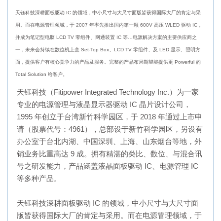
天钰科技深耕面板驱动 IC 的领域，中小尺寸与大尺寸面版皆获得国际大厂的肯定与采
用。而在电源管理领域，于 2007 年率先推出国内第一颗 600V 高压 WLED 驱动 IC，
并成为笔记型电脑 LCD TV 零组件、网通装置 IC 等…电源解决方案的主要供应商之
一，未来会持续在数位机上盒 Set-Top Box、LCD TV 零组件、及 LED 显示、照明方
面，提供客户有核心竞争力的产品及服务。完整的产品布局期望能提供更 Powerful 的
Total Solution 给客户。
天钰科技（Fitipower Integrated Technology Inc.）为一家
专业的电源管理与液晶显示器驱动 IC 晶片设计公司，
1995 年创立于台湾新竹科学园区，于 2018 年通过上市申
请（股票代号：4961），总部设于新竹科学园区，另设有
办公室于台北内湖、中国深圳、上海、山东烟台等地，外
销业务比重高达 9 成。拥有精湛的类比、数位、与混合讯
号之研发能力，产品涵盖液晶面板驱动 IC、电源管理 IC
等多种产品。
天钰科技深耕面板驱动 IC 的领域，中小尺寸与大尺寸面
版皆获得国际大厂的肯定与采用。而在电源管理领域，于