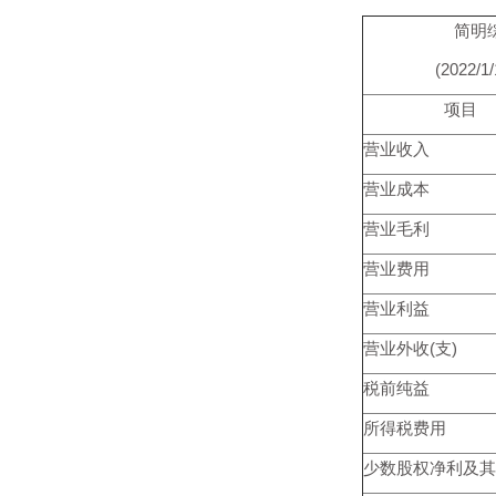
简明
(2022/1
项目
营业收入
营业成本
营业毛利
营业费用
营业利益
营业外收(支)
税前纯益
所得税费用
少数股权净利及其