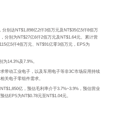
NT$1,898亿2仟3佰万元及NT$35亿5仟8佰万
为NT$27亿6仟2佰万元及NT$1.64元。累计营
$115亿5仟4佰万元、NT$91亿零3佰万元，EPS为
分别为14.3%及7.9%。
求带动工业电子，以及车用电子等非3C市场应用持续
及相关电子零组件需求。
$1,850亿，预估毛利率介于3.7%~3.9%，预估营业
EPS为NT$0.78元至NT$1.04元。