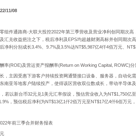
22/
11
/08
组件通路商-大联大投控2022年第三季营收及营业净利创同期次高，分别达
汇兑收益挹注之下，税后净利及EPS均超越财测高标并创同期次高，分别
利分别成长3.4%、9.7%及3.5%达NT$5,987亿4仟4佰万元、NT
OE)及营运资产报酬率(Return on Working Capital, ROWC)
长，主因受惠下游客户持续投资网通暨接口设备、服务器，自动化需
东南亚等地客户陆续投产，使得该区营收双位数成长，带动半导体
，若以新台币32元兑1美元汇率假设，预估营业收入为NT$1,750亿至NT
1.9%，预估税后净利为NT$13亿1仟2佰万元至NT$17亿4仟6佰万元，预估
2022年前三季合并财务报表
万元