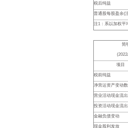
税后纯益
普通股每股盈余(注1
注1：系以加权平
简
(2022
项目
税前纯益
净营运资产变动数
营业活动现金流出
投资活动现金流出
金融负债变动
现金股利发放