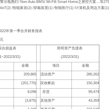
示氛围灯/ Non-Auto BMS/ Wi-Fi6 Smart Home之屏控方案…等
) / AIoT(2) /智能家居(2) /穿戴装置(1) /智能医疗(1) /计算
2022年第一季合并财务报表
万元
综合损益表
简明资产负债表
/1~2022/3/31)
(2022/3/31)
金额
项目
金额
209,865
流动资产
280,262
(201,770)
应收帐款
150,304
8,096
存货
99,474
(3,875)
其他资产
43,359