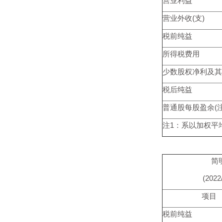
营业利益
营业外收(支)
税前纯益
所得税费用
少数股权净利及其
税后纯益
普通股每股盈余(注1
注1：系以加权平
简
(2022
项目
税前纯益