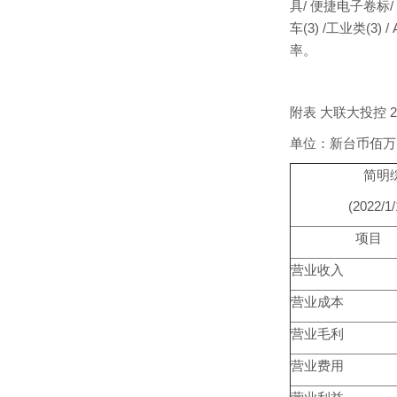
具/ 便捷电子卷标/ 警
车(3) /工业类(3
率。
附表 大联大投控 
单位：新台币佰
简明
(2022/1
项目
营业收入
营业成本
营业毛利
营业费用