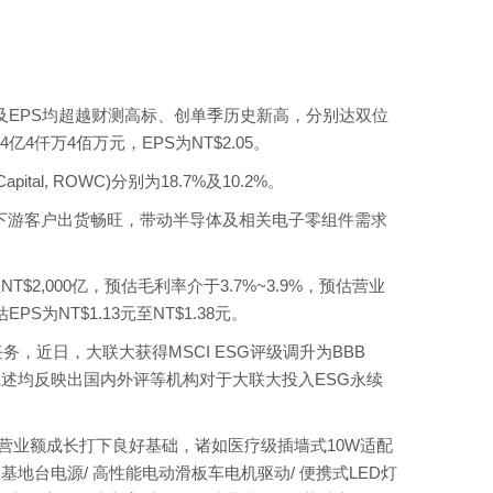
及EPS均超越财测高标、创单季历史新高，分别达双位
$34亿4仟万4佰万元，EPS为NT$2.05。
tal, ROWC)分别为18.7%及10.2%。
下游客户出货畅旺，带动半导体及相关电子零组件需求
$2,000亿，预估毛利率介于3.7%~3.9%，预估营业
S为NT$1.13元至NT$1.38元。
近日，大联大获得MSCI ESG评级调升为BBB
述均反映出国内外评等机构对于大联大投入ESG永续
为营业额成长打下良好基础，诸如医疗级插墙式10W适配
5G基地台电源/ 高性能电动滑板车电机驱动/ 便携式LED灯