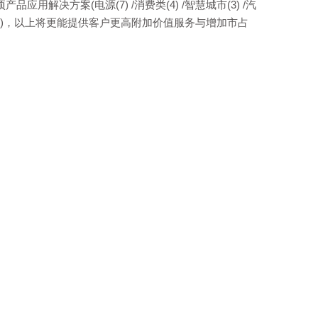
27项产品应用解决方案(电源(7) /消费类(4) /智慧城市(3) /汽
机及周边方案(1))，以上将更能提供客户更高附加价值服务与增加市占