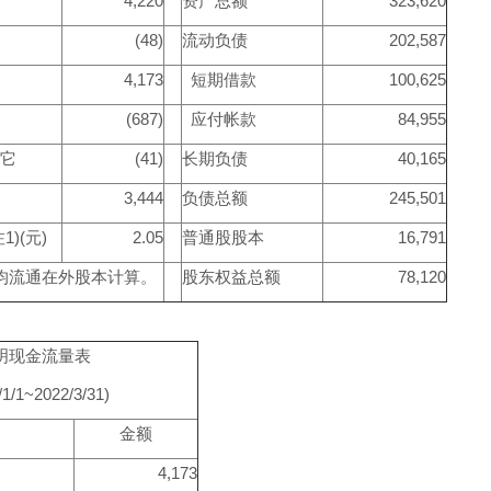
4,220
资产总额
323,620
(48)
流动负债
202,587
4,173
短期借款
100,625
(687)
应付帐款
84,955
它
(41)
长期负债
40,165
3,444
负债总额
245,501
)(元)
2.05
普通股股本
16,791
均流通在外股本计算。
股东权益总额
78,120
明现金流量表
/1/1~2022/3/31)
金额
4,173