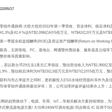
22/05/17
零组件通路商-大联大投控2022年第一季营收、营业净利、税后净利
41.3%及42.4 %达NT$2,098亿6仟5佰万元、NT$42亿2仟万元及NT
股东权益报酬率(ROE)及营运资产报酬率(Return on Working Capi
新高，主因笔电、PC、基地台、网通暨外围设备、服务器及云端等
整价格等因素影响。
，若以新台币29元兑1美元汇率假设，预估营业收入为NT$1,900亿至NT
1.9%，预估税后净利为NT$23亿3佰万元至NT$27亿2仟5佰万元，预估EP
获利与市占率提升之同时，更积极投入ESG永续经营面向等作为及任务，
导体零组件通路商最佳评等；另，公司治理评鉴评鉴结果亦上升；上
联网的趋势推动下，电源、车用、IoT…等相关解决方案持续增加，
桥式整流器电源方案/ 大功率240W可调光电源/ 同步降压 IC 应用于