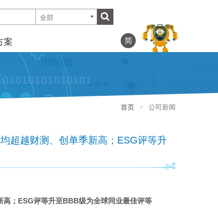
全部
简
方案
首页
公司新闻
EPS均超越财测、创单季新高；ESG评等升
新高；
ESG
评等升至
BBB
级为全球同业最佳评等