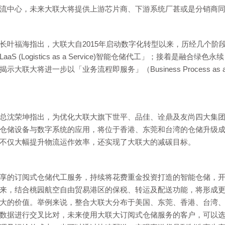
流中心，未来大联大将提供上游芯片商、下游系统厂甚或是
分销
商
长叶福海指出，大联大自2015年启动数字化转型以来，历经几个阶
aS (Logistics as a Service)智能仓储代工」；接着是融
大联大将进一步以「业务流程即服务」（Business Process as 
总沈荣坤指出，为优化大联大旗下世平、品佳、诠鼎及友尚四大集
仓储设备与数字系统的应用，将位于香港、东莞和台湾的仓储升级成为
不仅大幅提升物流运作效率，还实现了大联大的减碳目标。
享的订阅式仓储代工服务，持续将花费重金投资打造的智能仓储，
来，结合桃园航空自由贸易港区的保税、转运及配送功能，将形成
大的价值。举例来说，整合大联大分布于美国、东莞、香港、台湾、南
数据进行交叉比对，未来使用大联大订阅式仓储服务的客户，可以