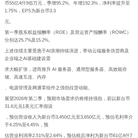
币55亿4仟9佰万元，季增95.2%、年增192.3%，净利率提升至
1.75%，EPS为新台币3.3
元。
第一季股东权益报酬率（ROE）及营运资产报酬率（ROWC）
分别达25.7%及15.2%。
上述佳绩主要受惠于AI浪潮持续演进，带动云端服务供货商及
企业端之AI基础建设需
求大幅扩张，进而推升 AI 服务器、通用型服务器、高效能存
储、高速互连、内存
、电源管理及网通零组件之强劲拉货动能。
展望2026年第二季，预期市场需求仍将维持强劲，若以新台币
31.6元兑1美元汇率假设
，预估营业收入为新台币3,450亿元至3,650亿元，预估毛利率介
于4.25%至4.45%，预
估营业利润率2.51%至2.64%，预估税后净利为新台币61亿4仟7