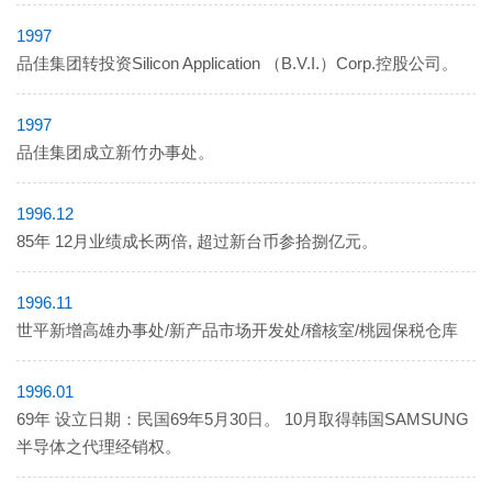
1997
品佳集团转投资Silicon Application （B.V.I.）Corp.控股公司。
1997
品佳集团成立新竹办事处。
1996.12
85年 12月业绩成长两倍, 超过新台币参拾捌亿元。
1996.11
世平新增高雄办事处/新产品市场开发处/稽核室/桃园保税仓库
1996.01
69年 设立日期：民国69年5月30日。 10月取得韩国SAMSUNG
半导体之代理经销权。