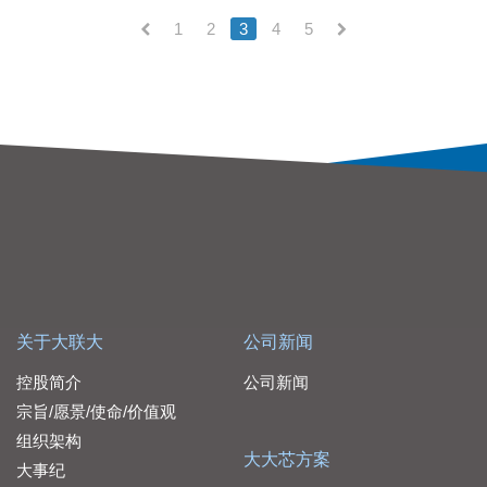
1
2
3
4
5
(current)
关于大联大
公司新闻
控股简介
公司新闻
宗旨/愿景/使命/价值观
组织架构
大大芯方案
大事纪