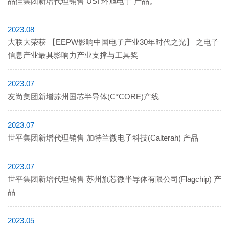
品佳集团新增代理销售 USI 环旭电子 产品。
2023.08
大联大荣获 【EEPW影响中国电子产业30年时代之光】 之电子
信息产业最具影响力产业支撑与工具奖
2023.07
友尚集团新增苏州国芯半导体(C*CORE)产线
2023.07
世平集团新增代理销售 加特兰微电子科技(Calterah) 产品
2023.07
世平集团新增代理销售 苏州旗芯微半导体有限公司(Flagchip) 产
品
2023.05