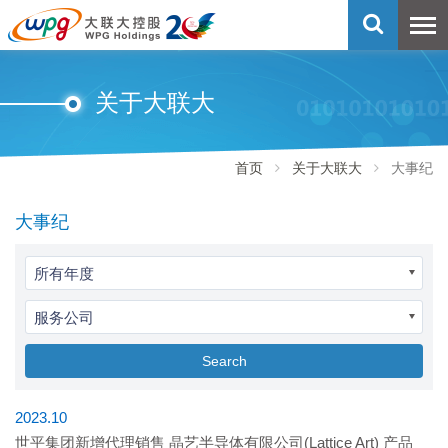
关于大联大
首页
关于大联大
大事纪
大事纪
所有年度
服务公司
Search
2023.10
世平集团新增代理销售 晶艺半导体有限公司(Lattice Art) 产品