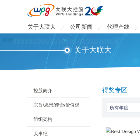
关于大联大
公司新闻
代理产线
关于大联大
得奖专区
控股简介
宗旨/愿景/使命/价值观
所有年度
组织架构
大事纪