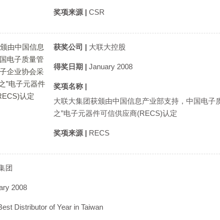
奖项来源 |
CSR
获奖公司 |
大联大控股
得奖日期 |
January 2008
奖项名称 |
大联大集团获颁由中国信息产业部支持，中国电子
之”电子元器件可信供应商(RECS)认定
奖项来源 |
RECS
集团
ary 2008
est Distributor of Year in Taiwan