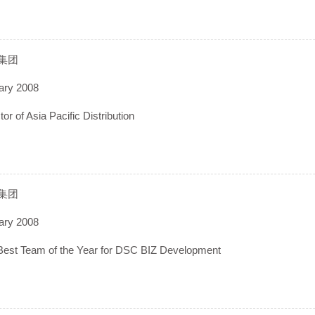
集团
ary 2008
tor of Asia Pacific Distribution
集团
ary 2008
Best Team of the Year for DSC BIZ Development