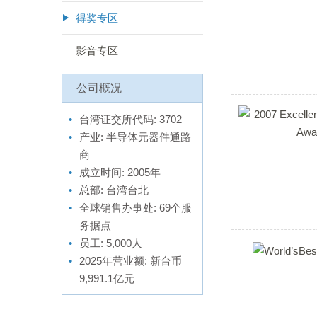
得奖专区
影音专区
公司概况
台湾证交所代码: 3702
产业: 半导体元器件通路
商
成立时间: 2005年
总部: 台湾台北
全球销售办事处: 69个服
务据点
员工: 5,000人
2025年营业额: 新台币
9
,991.1
亿元