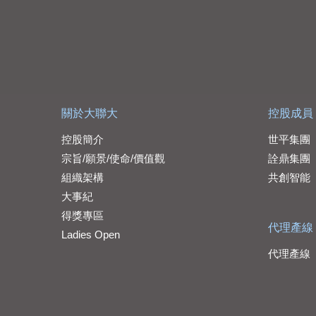
關於大聯大
控股成員
控股簡介
世平集團
宗旨/願景/使命/價值觀
詮鼎集團
組織架構
共創智能
大事紀
得獎專區
代理產線
Ladies Open
代理產線