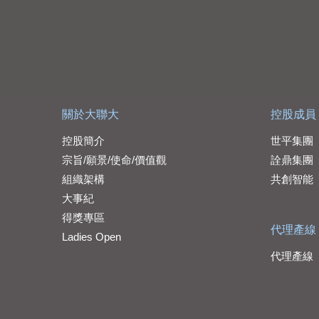
關於大聯大
控股成員
控股簡介
世平集團
宗旨/願景/使命/價值觀
詮鼎集團
組織架構
共創智能
大事紀
得獎專區
代理產線
Ladies Open
代理產線