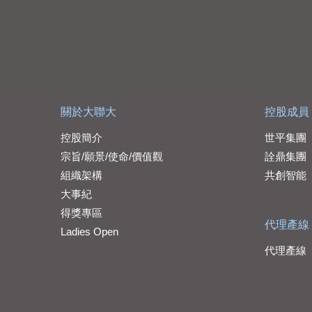
關於大聯大
控股成員
控股簡介
世平集團
宗旨/願景/使命/價值觀
詮鼎集團
組織架構
共創智能
大事紀
得獎專區
代理產線
Ladies Open
代理產線