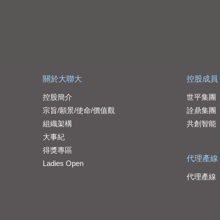
關於大聯大
控股成員
控股簡介
世平集團
宗旨/願景/使命/價值觀
詮鼎集團
組織架構
共創智能
大事紀
得獎專區
代理產線
Ladies Open
代理產線