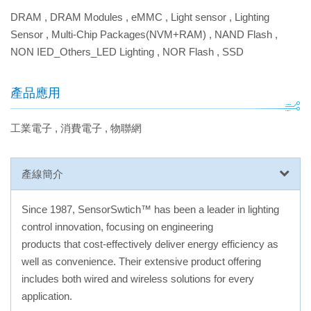
DRAM
,
DRAM Modules
,
eMMC
,
Light sensor
,
Lighting
Sensor
,
Multi-Chip Packages(NVM+RAM)
,
NAND Flash
,
NON IED_Others_LED Lighting
,
NOR Flash
,
SSD
產品應用
工業電子
,
消費電子
,
物聯網
產線簡介
Since 1987, SensorSwtich™ has been a leader in lighting
control innovation, focusing on engineering
products that cost-effectively deliver energy efficiency as
well as convenience. Their extensive product offering
includes both wired and wireless solutions for every
application.