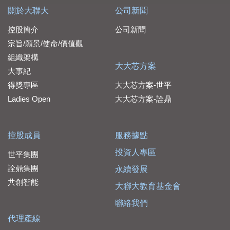
關於大聯大
公司新聞
控股簡介
公司新聞
宗旨/願景/使命/價值觀
組織架構
大大芯方案
大事紀
得獎專區
大大芯方案-世平
Ladies Open
大大芯方案-詮鼎
控股成員
服務據點
投資人專區
世平集團
詮鼎集團
永續發展
共創智能
大聯大教育基金會
聯絡我們
代理產線