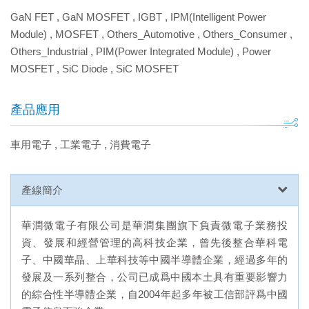
GaN FET
,
GaN MOSFET
,
IGBT
,
IPM(Intelligent Power
Module)
,
MOSFET
,
Others_Automotive
,
Others_Consumer
,
Others_Industrial
,
PIM(Power Integrated Module)
,
Power
MOSFET
,
SiC Diode
,
SiC MOSFET
產品應用
車用電子
,
工業電子
,
消費電子
產線簡介
華潤微電子有限公司是華潤集團旗下負責微電子業務投
資、發展和經營管理的高科技企業，曾先後整合華科電
子、中國華晶、上華科技等中國半導體企業，經過多年的
發展及一系列整合，公司已成爲中國本土具有重要影響力
的綜合性半導體企業，自2004年起多年被工信部評爲中國