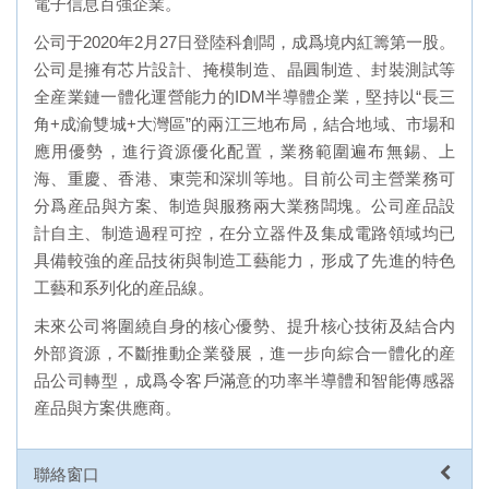
電子信息百強企業。
公司于2020年2月27日登陸科創闆，成爲境内紅籌第一股。
公司是擁有芯片設計、掩模制造、晶圓制造、封裝測試等
全産業鏈一體化運營能力的IDM半導體企業，堅持以“長三
角+成渝雙城+大灣區”的兩江三地布局，結合地域、市場和
應用優勢，進行資源優化配置，業務範圍遍布無錫、上
海、重慶、香港、東莞和深圳等地。目前公司主營業務可
分爲産品與方案、制造與服務兩大業務闆塊。公司産品設
計自主、制造過程可控，在分立器件及集成電路領域均已
具備較強的産品技術與制造工藝能力，形成了先進的特色
工藝和系列化的産品線。
未來公司将圍繞自身的核心優勢、提升核心技術及結合内
外部資源，不斷推動企業發展，進一步向綜合一體化的産
品公司轉型，成爲令客戶滿意的功率半導體和智能傳感器
産品與方案供應商。
聯絡窗口