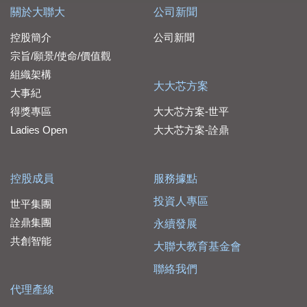
關於大聯大
公司新聞
控股簡介
公司新聞
宗旨/願景/使命/價值觀
組織架構
大大芯方案
大事紀
得獎專區
大大芯方案-世平
Ladies Open
大大芯方案-詮鼎
控股成員
服務據點
投資人專區
世平集團
詮鼎集團
永續發展
共創智能
大聯大教育基金會
聯絡我們
代理產線