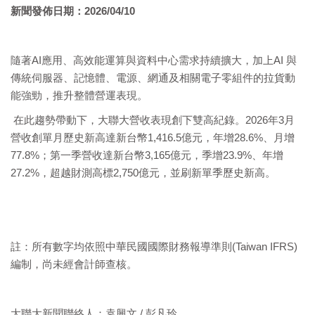
新聞發佈日期：
2026/04/10
隨著AI應用、高效能運算與資料中心需求持續擴大，加上AI 與
傳統伺服器、記憶體、電源、網通及相關電子零組件的拉貨動
能強勁，推升整體營運表現。
在此趨勢帶動下，大聯大營收表現創下雙高紀錄。2026年3月
營收創單月歷史新高達新台幣1,416.5億元，年增28.6%、月增
77.8%；第一季營收達新台幣3,165億元，季增23.9%、年增
27.2%，超越財測高標2,750億元，並刷新單季歷史新高。
註：所有數字均依照中華民國國際財務報導準則(Taiwan IFRS)
編制，尚未經會計師查核。
大聯大新聞聯絡人：袁興文 / 彭凡玲