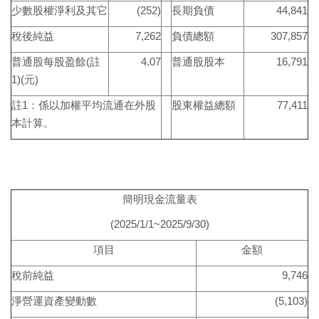
少數股權淨利及其它
(252)
長期負債
44,841
稅後純益
7,262
負債總額
307,857
普通股每股盈餘(註
4.07
普通股股本
16,791
1)(元)
註1：係以加權平均流通在外股
股東權益總額
77,411
本計算。
簡明現金流量表
(2025/1/1~2025/9/30)
項目
金額
稅前純益
9,746
淨營運資產變動數
(5,103)