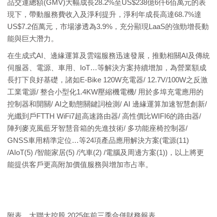
品交運總額(GMV)大幅成長28.2%至US$238億6仟6佰萬元的表
現下，帶動服務費收入及淨利提升，淨利年成長高達68.7%達
US$7.2佰萬元，市場滲透為3.9%，充分顯現LaaS的強勁增長動
能與巨大潛力。
在生成式AI、邊緣運算及雲端服務迅速發展，推動相關AI及傳統
伺服器、電源、車用、IoT…等解決方案持續增加，為營業額成
長打下良好基礎，諸如E-Bike 120W充電器/ 12.7V/100W之反激
工業電源/ 整合小型化1.4KW壓縮機電機/ 用於多埠充電應用的
控制器和開關/ AI之動態關鍵詞檢測/ AI 邊緣運算加速智慧創新/
光纖到戶FTTH WiFi7超高速路由器/ 高性價比WIFI6的路由器/
陣列麥克風藍牙智慧音箱的先進技術/ 多功能座椅控制器/
GNSS車用精準定位…等24項產品應用解決方案(電源(11)
/AIoT(5) /智能家居(5) /汽車(2) /電腦及周邊方案(1))，以上將更
能提供客戶更高附加價值服務與增加市占率。
附表 大聯大控股 2025年前三季合併財務報表