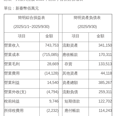
單位：新臺幣佰萬元
簡明綜合損益表
簡明資產負債表
(2025/1/1~2025/9/30)
(2025/9/30)
項目
金額
項目
金額
營業收入
743,753
流動資產
341,150
營業成本
(715,085)
應收帳款
170,311
營業毛利
28,669
存貨
133,513
營業費用
(14,128)
其他資產
44,118
營業利益
14,540
資產總額
385,267
營業外收(支)
(4,794)
流動負債
259,311
稅前純益
9,746
短期借款
122,702
所得稅費用
(2,232)
應付帳款
114,243