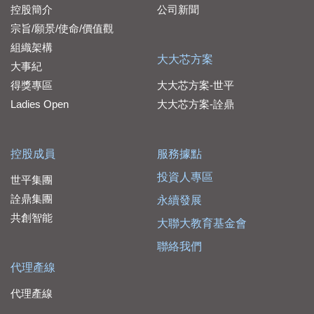
控股簡介
公司新聞
宗旨/願景/使命/價值觀
組織架構
大大芯方案
大事紀
得獎專區
大大芯方案-世平
Ladies Open
大大芯方案-詮鼎
控股成員
服務據點
投資人專區
世平集團
詮鼎集團
永續發展
共創智能
大聯大教育基金會
聯絡我們
代理產線
代理產線