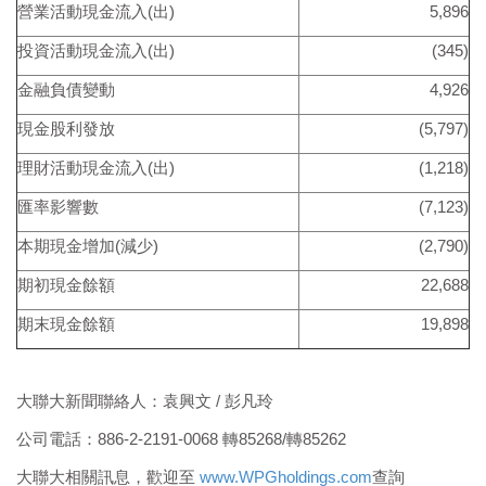
營業活動現金流入(出)
5,896
投資活動現金流入(出)
(345)
金融負債變動
4,926
現金股利發放
(5,797)
理財活動現金流入(出)
(1,218)
匯率影響數
(7,123)
本期現金增加(減少)
(2,790)
期初現金餘額
22,688
期末現金餘額
19,898
大聯大新聞聯絡人：袁興文 / 彭凡玲
公司電話：886-2-2191-0068 轉85268/轉85262
大聯大相關訊息，歡迎至
www.WPGholdings.com
查詢