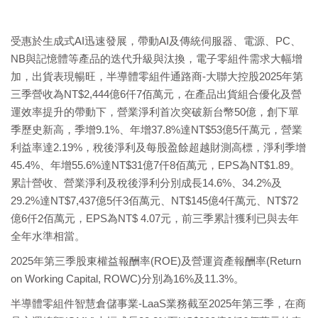
受惠於生成式AI迅速發展，帶動AI及傳統伺服器、電源、PC、
NB與記憶體等產品的迭代升級與汰換，電子零組件需求大幅增
加，出貨表現暢旺，半導體零組件通路商-大聯大控股2025年第
三季營收為NT$2,444億6仟7佰萬元，在產品出貨組合優化及營
運效率提升的帶動下，營業淨利首次突破新台幣50億，創下單
季歷史新高，季增9.1%、年增37.8%達NT$53億5仟萬元，營業
利益率達2.19%，稅後淨利及每股盈餘超越財測高標，淨利季增
45.4%、年增55.6%達NT$31億7仟8佰萬元，EPS為NT$1.89。
累計營收、營業淨利及稅後淨利分別成長14.6%、34.2%及
29.2%達NT$7,437億5仟3佰萬元、NT$145億4仟萬元、NT$72
億6仟2佰萬元，EPS為NT$ 4.07元，前三季累計獲利已與去年
全年水準相當。
2025年第三季股東權益報酬率(ROE)及營運資產報酬率(Return
on Working Capital, ROWC)分別為16%及11.3%。
半導體零組件智慧倉儲事業-LaaS業務截至2025年第三季，在商