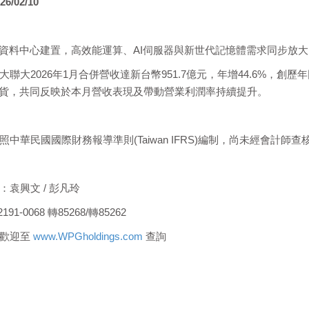
26/02/10
升資料中心建置，高效能運算、AI伺服器與新世代記憶體需求同步放
聯大2026年1月合併營收達新台幣951.7億元，年增44.6%，創歷
出貨，共同反映於本月營收表現及帶動營業利潤率持續提升。
中華民國國際財務報導準則(Taiwan IFRS)編制，尚未經會計師查
袁興文 / 彭凡玲
91-0068 轉85268/轉85262
，歡迎至
www.WPGholdings.com
查詢