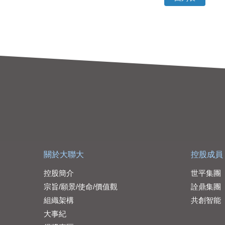
關於大聯大
控股成員
控股簡介
世平集團
宗旨/願景/使命/價值觀
詮鼎集團
組織架構
共創智能
大事紀