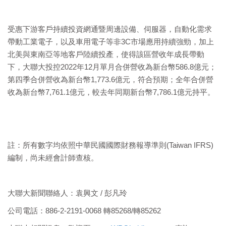
受惠下游客戶持續投資網通暨周邊設備、伺服器，自動化需求
帶動工業電子，以及車用電子等非3C市場應用持續強勁，加上
北美與東南亞等地客戶陸續投產，使得該區營收年成長帶動
下，大聯大投控2022年12月單月合併營收為新台幣586.8億元；
第四季合併營收為新台幣1,773.6億元，符合預期；全年合併營
收為新台幣7,761.1億元，較去年同期新台幣7,786.1億元持平。
註：所有數字均依照中華民國國際財務報導準則(Taiwan IFRS)
編制，尚未經會計師查核。
大聯大新聞聯絡人：袁興文 / 彭凡玲
公司電話：886-2-2191-0068 轉85268/轉85262