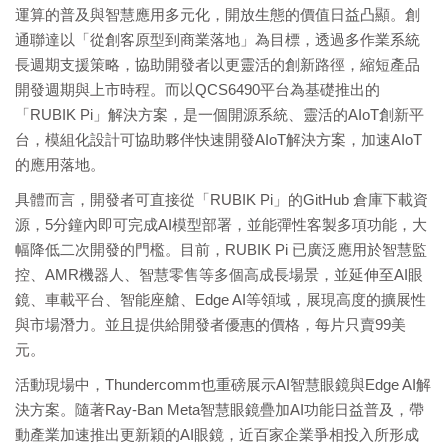
運算的普及與智慧應用多元化，開放生態的價值日益凸顯。創
通聯達以「從創客原型到商業落地」為目標，透過多作業系統
長週期支援策略，協助開發者以更靈活的創新路徑，縮短產品
開發週期與上市時程。而以QCS6490平台為基礎推出的
「RUBIK Pi」解決方案，是一個開源系統、靈活的AIoT創新平
台，模組化設計可協助夥伴快速開發AIoT解決方案，加速AIoT
的應用落地。
具體而言，開發者可直接從「RUBIK Pi」的GitHub 倉庫下載資
源，5分鐘內即可完成AI模型部署，並能彈性客製多項功能，大
幅降低二次開發的門檻。目前，RUBIK Pi 已廣泛應用於智慧監
控、AMR機器人、智慧零售等多個高成長場景，並延伸至AI眼
鏡、車載平台、智能座艙、Edge AI等領域，展現高度的擴展性
與市場潛力。並且提供給開發者優惠的價格，每片只賣99美
元。
活動現場中，Thundercomm也重磅展示AI智慧眼鏡與Edge AI解
決方案。隨著Ray-Ban Meta智慧眼鏡疊加AI功能日益普及，帶
動產業加速推出更新穎的AI眼鏡，近百家企業爭相投入所形成