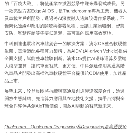
的「百鏡大戰」，將使產業在激烈競爭中迎來爆發式成長。另
一款亮點方案Edge AI OS，是Thundercomm專為工業、機器人
及車載客戶所開發，透過將AI深度融入邊緣設備作業系統，不
僅簡化邊緣AI應用的開發與部署流程，更讓工業物聯網、智慧
安防、智慧座艙等需要低延遲、高可靠的應用高效落地。
中科創達也展出汽車艙駕合一的解決方案：滴水OS整合軟硬體
生態，靈活適配各種算力架構，為AIDV (AI-driven Vehicle)提供
全面支援，賦能整車體驗創新。滴水OS提供AI邊緣運算及雲端
大模型運算，讓汽車更智慧、更方便。中科創達使用高通高階
汽車晶片開發出高檔汽車軟硬體平台提供給ODM使用，加速產
品上市。
展望未來，詮鼎集團將持續與高通及創通聯達深度合作，透過
開放生態鏈結、先進算力應用與在地技術支援，攜手台灣與全
球合作夥伴共創AIoT新價值，開啟AI驅動的智慧新未來。
Qualcomm
、Qualcomm Dragonwing和Dragonwing是高通技術