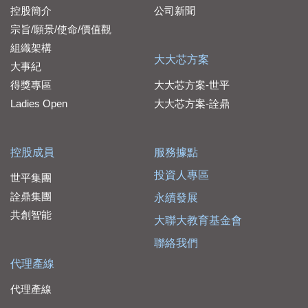
控股簡介
公司新聞
宗旨/願景/使命/價值觀
組織架構
大大芯方案
大事紀
得獎專區
大大芯方案-世平
Ladies Open
大大芯方案-詮鼎
控股成員
服務據點
投資人專區
世平集團
詮鼎集團
永續發展
共創智能
大聯大教育基金會
聯絡我們
代理產線
代理產線