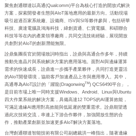
聚焦創通聯達以高通(Qualcomm)平台為核心打造的開放式解決
方案，探索開發者生態與AIoT落地應用的最新方向。活動現場
吸引超過百家系統廠、設備商、ISV與SI等夥伴參與，包括研華
科技、廣達電腦及鴻海科技，緯創資通、仁寶電腦、和碩聯合
科技等等在內的產業領導廠商，共同交流技術經驗，展現開放
共創對於AIoT的創新潛能無限。
詮鼎集團長官於開場致詞時指出，詮鼎與高通合作多年，持續
推動先進晶片與系統解決方案的應用落地。面對AI與邊緣運算
需求的快速成長，詮鼎進一步攜手產業夥伴，共同打造更靈活
的AIoT開發環境，協助客戶加速產品上市與應用導入。其中，
TM
高通專為AIoT設計的「躍龍(Dragonwing
) QCS6490平台」，
是目前市場上唯一同時支援Windows、Android、Linux與Ubuntu
四大作業系統的解決方案，具備高達12 TOPS的AI運算效能，
可滿足邊緣AI應用對高效能與低延遲的雙重需求。詮鼎期望透
過此次技術交流，串連上下游合作夥伴，加強開放生態的合
作，推動產業創新並加速更多AIoT解決方案落地。
台灣創通聯達智能技術有限公司副總裁洪一峰指出，隨著邊緣