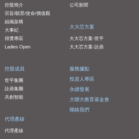
控股簡介
公司新聞
宗旨/願景/使命/價值觀
組織架構
大大芯方案
大事紀
得獎專區
大大芯方案-世平
Ladies Open
大大芯方案-詮鼎
控股成員
服務據點
投資人專區
世平集團
詮鼎集團
永續發展
共創智能
大聯大教育基金會
聯絡我們
代理產線
代理產線