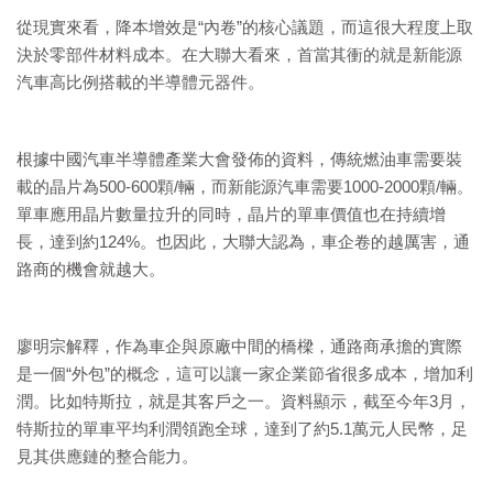
從現實來看，降本增效是“內卷”的核心議題，而這很大程度上取
決於零部件材料成本。在大聯大看來，首當其衝的就是新能源
汽車高比例搭載的半導體元器件。
根據中國汽車半導體產業大會發佈的資料，傳統燃油車需要裝
載的晶片為500-600顆/輛，而新能源汽車需要1000-2000顆/輛。
單車應用晶片數量拉升的同時，晶片的單車價值也在持續增
長，達到約124%。也因此，大聯大認為，車企卷的越厲害，通
路商的機會就越大。
廖明宗解釋，作為車企與原廠中間的橋樑，通路商承擔的實際
是一個“外包”的概念，這可以讓一家企業節省很多成本，增加利
潤。比如特斯拉，就是其客戶之一。資料顯示，截至今年3月，
特斯拉的單車平均利潤領跑全球，達到了約5.1萬元人民幣，足
見其供應鏈的整合能力。