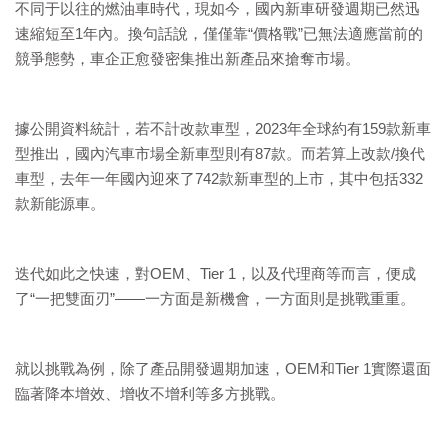
不同于以往的燃油車時代，現如今，國內新車研發週期已然迅
速縮短至1年內。換句話說，僅僅靠“價格戰”已無法適應當前的
競爭態勢，車企正愈發密集推出新產品來搶奪市場。
據公開資料統計，若不計改款車型，2023年全球約有159款新車
型推出，國內汽車市場全新車型則有87款。而若算上改款/換代
車型，去年一年國內迎來了742款新車型的上市，其中包括332
款新能源車。
迭代如此之快速，對OEM、Tier 1，以及代理商等而言，便成
了“一把雙面刃”——一方面是新機會，一方面則是挑戰重重。
就以挑戰為例，除了產品開發週期加速，OEM和Tier 1實際還面
臨著降本增效、增收不增利等多方挑戰。