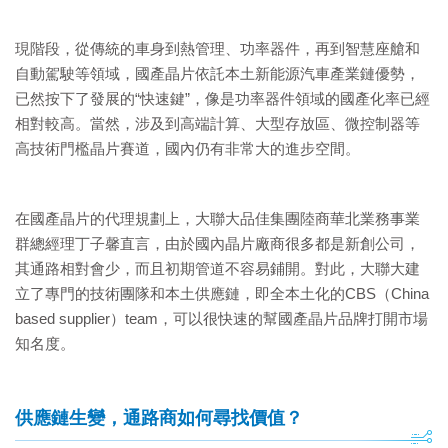
現階段，從傳統的車身到熱管理、功率器件，再到智慧座艙和
自動駕駛等領域，國產晶片依託本土新能源汽車產業鏈優勢，
已然按下了發展的“快速鍵”，像是功率器件領域的國產化率已經
相對較高。當然，涉及到高端計算、大型存放區、微控制器等
高技術門檻晶片賽道，國內仍有非常大的進步空間。
在國產晶片的代理規劃上，大聯大品佳集團陸商華北業務事業
群總經理丁子馨直言，由於國內晶片廠商很多都是新創公司，
其通路相對會少，而且初期管道不容易鋪開。對此，大聯大建
立了專門的技術團隊和本土供應鏈，即全本土化的CBS（China
based supplier）team，可以很快速的幫國產晶片品牌打開市場
知名度。
供應鏈生變，通路商如何尋找價值？