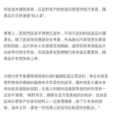
而從成本優勢來看，以及對客戶的快速回應需求能力來看，國
產晶片正快速被“抬上桌”。
事實上，當我們談及半導體元器件，不得不談到的就是晶片國
產化。除了政策與供應鏈安全考量，作為搶佔汽車智慧化賽道
的制高點，晶片的本土化發展至為關鍵。儘管當前車規級晶片
自給率仍然非常低，但是隨著智慧網聯汽車加速反覆運算，國
產晶片有望加快上車。
大聯大世平集團華南陸商行銷F處總監孫文景談到，車企內卷其
實對整個供應鏈的服務有非常柔性的訴求。國外很多大廠本身
有比較長週期的規劃，在進入到國內這種競爭激烈的市場有一
定的不適應。“相對而言，國產在這方面會做的比較好，也就是
說為什麼客戶在某些材料上一定會選國產，除了它本身的價
格、成本之外，還有一些供應上的這些比較柔性的配合。”