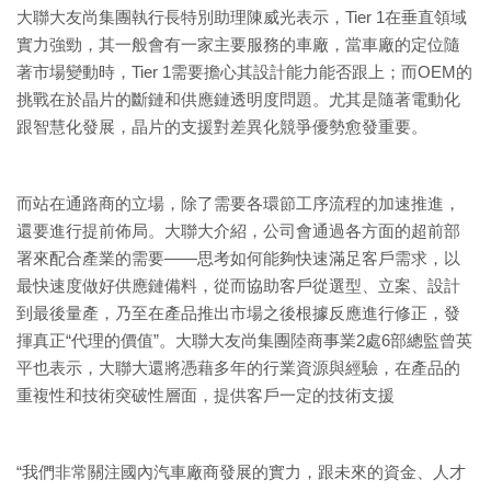
大聯大友尚集團執行長特別助理陳威光表示，Tier 1在垂直領域
實力強勁，其一般會有一家主要服務的車廠，當車廠的定位隨
著市場變動時，Tier 1需要擔心其設計能力能否跟上；而OEM的
挑戰在於晶片的斷鏈和供應鏈透明度問題。尤其是隨著電動化
跟智慧化發展，晶片的支援對差異化競爭優勢愈發重要。
而站在通路商的立場，除了需要各環節工序流程的加速推進，
還要進行提前佈局。大聯大介紹，公司會通過各方面的超前部
署來配合產業的需要——思考如何能夠快速滿足客戶需求，以
最快速度做好供應鏈備料，從而協助客戶從選型、立案、設計
到最後量產，乃至在產品推出市場之後根據反應進行修正，發
揮真正“代理的價值”。大聯大友尚集團陸商事業2處6部總監曾英
平也表示，大聯大還將憑藉多年的行業資源與經驗，在產品的
重複性和技術突破性層面，提供客戶一定的技術支援
“我們非常關注國內汽車廠商發展的實力，跟未來的資金、人才