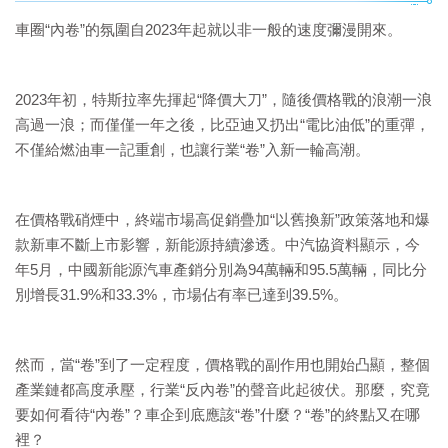
車圈“內卷”的氛圍自2023年起就以非一般的速度彌漫開來。
2023年初，特斯拉率先揮起“降價大刀”，隨後價格戰的浪潮一浪
高過一浪；而僅僅一年之後，比亞迪又扔出“電比油低”的重彈，
不僅給燃油車一記重創，也讓行業“卷”入新一輪高潮。
在價格戰硝煙中，終端市場高促銷疊加“以舊換新”政策落地和爆
款新車不斷上市影響，新能源持續滲透。中汽協資料顯示，今
年5月，中國新能源汽車產銷分別為94萬輛和95.5萬輛，同比分
別增長31.9%和33.3%，市場佔有率已達到39.5%。
然而，當“卷”到了一定程度，價格戰的副作用也開始凸顯，整個
產業鏈都高度承壓，行業“反內卷”的聲音此起彼伏。那麼，究竟
要如何看待“內卷”？車企到底應該“卷”什麼？“卷”的終點又在哪
裡？