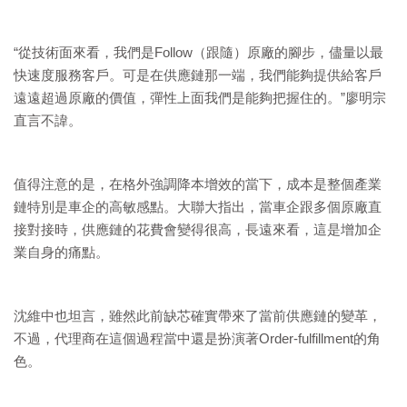
“從技術面來看，我們是Follow（跟隨）原廠的腳步，儘量以最
快速度服務客戶。可是在供應鏈那一端，我們能夠提供給客戶
遠遠超過原廠的價值，彈性上面我們是能夠把握住的。”廖明宗
直言不諱。
值得注意的是，在格外強調降本增效的當下，成本是整個產業
鏈特別是車企的高敏感點。大聯大指出，當車企跟多個原廠直
接對接時，供應鏈的花費會變得很高，長遠來看，這是增加企
業自身的痛點。
沈維中也坦言，雖然此前缺芯確實帶來了當前供應鏈的變革，
不過，代理商在這個過程當中還是扮演著Order-fulfillment的角
色。