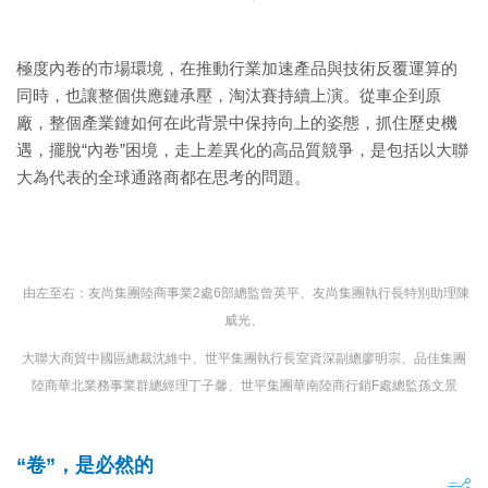
極度內卷的市場環境，在推動行業加速產品與技術反覆運算的
同時，也讓整個供應鏈承壓，淘汰賽持續上演。從車企到原
廠，整個產業鏈如何在此背景中保持向上的姿態，抓住歷史機
遇，擺脫“內卷”困境，走上差異化的高品質競爭，是包括以大聯
大為代表的全球通路商都在思考的問題。
由左至右：友尚集團陸商事業2處6部總監曾英平、友尚集團執行長特別助理陳
威光、
大聯大商貿中國區總裁沈維中、世平集團執行長室資深副總廖明宗、品佳集團
陸商華北業務事業群總經理丁子馨、世平集團華南陸商行銷F處總監孫文景
“卷”，是必然的