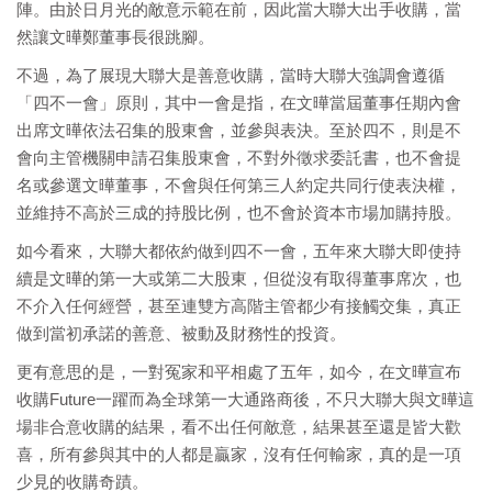
陣。由於日月光的敵意示範在前，因此當大聯大出手收購，當
然讓文曄鄭董事長很跳腳。
不過，為了展現大聯大是善意收購，當時大聯大強調會遵循
「四不一會」原則，其中一會是指，在文曄當屆董事任期內會
出席文曄依法召集的股東會，並參與表決。至於四不，則是不
會向主管機關申請召集股東會，不對外徵求委託書，也不會提
名或參選文曄董事，不會與任何第三人約定共同行使表決權，
並維持不高於三成的持股比例，也不會於資本市場加購持股。
如今看來，大聯大都依約做到四不一會，五年來大聯大即使持
續是文曄的第一大或第二大股東，但從沒有取得董事席次，也
不介入任何經營，甚至連雙方高階主管都少有接觸交集，真正
做到當初承諾的善意、被動及財務性的投資。
更有意思的是，一對冤家和平相處了五年，如今，在文曄宣布
收購Future一躍而為全球第一大通路商後，不只大聯大與文曄這
場非合意收購的結果，看不出任何敵意，結果甚至還是皆大歡
喜，所有參與其中的人都是贏家，沒有任何輸家，真的是一項
少見的收購奇蹟。