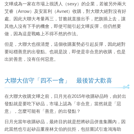
文曄成為一家在市場上很誘人（sexy）的企業，若被另外兩大
艾睿（Arrow）及安富利（Avnet）收購，對大聯大絕對沒有好
處。因此大聯大考量再三，甘脆就直接出手，把旗插上去，讓
其他人沒有下手的機會，即使可能引起文曄反彈，但仍然要
做，因為這是戰略上不得不然的作法。
但是，大聯大也很清楚，這個收購案勢必引起反彈，因此絕對
要站穩善意的出發點。也就是說，即使是非合意的收購，也是
出於善意，沒有任何惡意。
大聯大信守「四不一會」 最後皆大歡喜
在大聯大收購文曄之前，日月光在2015年收購矽品時，由於出
發點就是要吃下矽品，市場上認為「非合意」當然就是「惡
意」，怎麼可能有「善意」的出發點？
日月光當年收購矽品，最終目的就是想將矽品併進集團內，因
此當然也引起矽品董座林文伯的抗拒，包括嘗試引進鴻海助