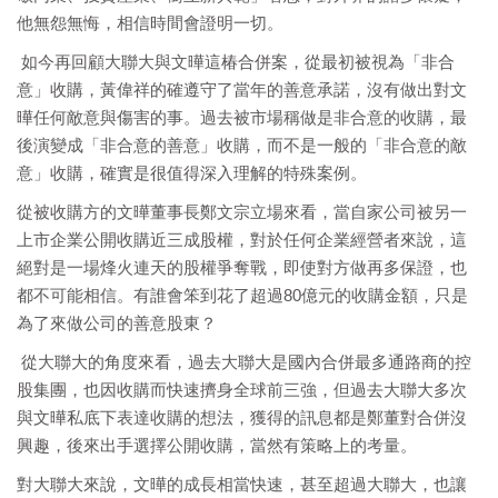
他無怨無悔，相信時間會證明一切。
如今再回顧大聯大與文曄這椿合併案，從最初被視為「非合
意」收購，黃偉祥的確遵守了當年的善意承諾，沒有做出對文
曄任何敵意與傷害的事。過去被市場稱做是非合意的收購，最
後演變成「非合意的善意」收購，而不是一般的「非合意的敵
意」收購，確實是很值得深入理解的特殊案例。
從被收購方的文曄董事長鄭文宗立場來看，當自家公司被另一
上市企業公開收購近三成股權，對於任何企業經營者來說，這
絕對是一場烽火連天的股權爭奪戰，即使對方做再多保證，也
都不可能相信。有誰會笨到花了超過80億元的收購金額，只是
為了來做公司的善意股東？
從大聯大的角度來看，過去大聯大是國內合併最多通路商的控
股集團，也因收購而快速擠身全球前三強，但過去大聯大多次
與文曄私底下表達收購的想法，獲得的訊息都是鄭董對合併沒
興趣，後來出手選擇公開收購，當然有策略上的考量。
對大聯大來說，文曄的成長相當快速，甚至超過大聯大，也讓