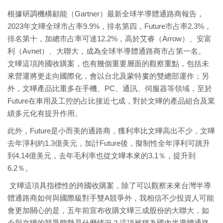
根據研調機構顧能（Gartner）最新全球半導體通路商報告，
2023年文曄全球市占率9.9%，排名第四，Future市占率2.3%，
排名第十，加總市占率可達12.2%，高於艾睿（Arrow）、安富
利（Avnet）、大聯大，成為全球半導體通路商市占第一名。
文曄這項跨國收購案，也有幾個重要層面的觀察重點，包括未
來營運將更走向國際化，會以台北及蒙特婁的雙總部運作；另
外，文曄產品比重多在手機、PC、通訊、伺服器等領域，至於
Future在車用及工控的占比接近七成，對於文曄的產品組合及業
績多元化有提升作用。
此外，Future是小而美的通路商，獲利率比文曄高出不少，文曄
去年淨利約1.3億美元，加計Future後，擬制性全年淨利可跳升
到4.14億美元，去年毛利率也從文曄本來的3.1％，提升到
6.2％。
文曄這項具指標性的跨國收購案，除了可以觀察未來台灣半導
體通路商如何與國際級對手雙A競爭外，我相信不少投資人可能
會更加關心的是，五年前宣布收購文曄三成股份的大聯大，如
今與文曄的競爭態勢是什麼情況？這項被稱為國內半導體通路