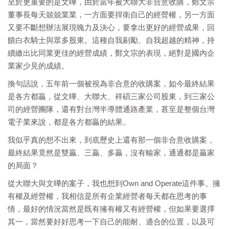
至於更重要的是文曄，由於當年被大聯大非合意收購，鄭文宗
董事長每天兢兢業業，一方面要捍衛自己的經營權，另一方面
又要不斷想辦法展現魄力及決心，要拿出更好的經營成果，回
饋白衣騎士與眾多股東。這種自我剔勵、自我超越的精神，持
續繳出比同業更佳的經營成績，鄭文宗的表現，絕對是國內企
業家少見的成績。
換句話說，五年前一個被視為非合意的收購案，如今最終結果
是各方都贏，從文曄、大聯大、祥碩三家公司股東，到三家公
司的經營團隊，還有對台灣半導體通路產業，甚至是整個台灣
電子業來說，都是各方都贏的結果。
我似乎真的想不出來，到底歷史上還有那一個非合意收購案，
最終結果竟然是雙贏、三贏、多贏，沒有輸家，通通都是贏家
的局面？
從大聯大與文曄的案子，我也想到Own and Operate這件事。擁
有權及經營權，我相信是所有企業經營者每天都在思考的事
情，最好的情況當然是既有擁有權又有經營權，但如果要選擇
其一，當然要好好思考一下自己的能耐、適合的位置，以及可