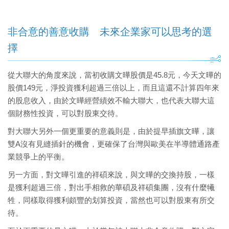
非合意的善意收購 未來企業家可以思考的選
擇
從大聯大的角度來說，當初收購文曄股價是45.8元，今天文曄的
股價149元，淨投資獲利超過三倍以上，而且這還不計算四年來
的股息收入，由於文曄經營績效不輸大聯大，也代表大聯大這
個財務性投資，可以對股東交待。
對大聯大另外一個更重要的意義則是，由於提早插旗文曄，讓
雙A沒有見縫插針的機會，更確保了台灣與歐美在半導體通路產
業競爭上的平衡。
另一方面，對文曄引進的祥碩來說，與文曄的交換持股，一樣
是獲利超過三倍，對出手相救的華碩及祥碩集團，沒有什麼犧
牲，同樣取得獲利頗豐的划算投資，當然也可以對股東有所交
待。