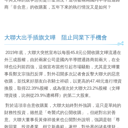
商「非合意」的收購案，五年下來的執行情況又是如何？
大聯大出手插旗文曄 阻止同業下手機會
2019年底，大聯大突然宣布以每股45.8元公開收購文曄流通在
外三成股權，由於兩家公司是國內半導體通路商前兩大，在全
球也位列前四強，這個宣布當然引起市場騷動，尤其是文曄董
事長鄭文宗強烈反彈，對外召開多次記者會反擊大聯大的惡意
收購，並找來好朋友白衣騎士祥碩，以更高的47.48元進行增資
換股，取得22.39%股權，成為僅次於大聯大23.2%股權（文曄
增資後，比例從29.9%遭稀釋）的第二大股東。
對於這項非合意收購案，大聯大始終對外強調，這只是單純的
財務性投資，雖然是「奇襲式的公開收購」，但絕對出於善
意。大聯大董事長黃偉祥後來也公開對外說明，強調是朝「尊
敬同業、投資產業、樹立新典範」著想，對外界的諸多懷疑，