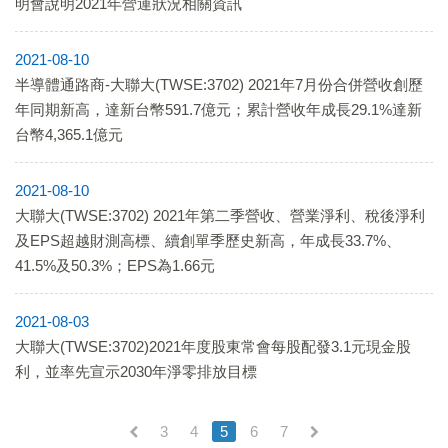
明會說明2021年營運狀況相關資訊
2021-08-10
半導體通路商-大聯大(TWSE:3702) 2021年7月份合併營收創歷
年同期新高，達新台幣591.7億元；累計營收年成長29.1%達新
台幣4,365.1億元
2021-08-10
大聯大(TWSE:3702) 2021年第二季營收、營業淨利、稅後淨利
及EPS超越財測高標、續創單季歷史新高，年成長33.7%、
41.5%及50.3%；EPS為1.66元
2021-08-03
大聯大(TWSE:3702)2021年度股東常會每股配發3.1元現金股
利，並率先宣示2030年淨零排放目標
3
4
5
6
7
(current)