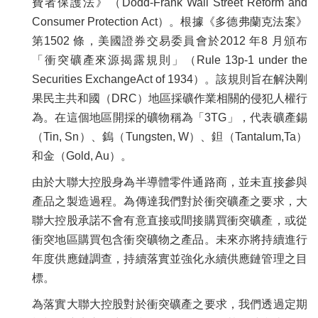
費者保護法》（Dodd-Frank Wall Street Reform and
Consumer Protection Act）。根據《多德弗蘭克法案》
第1502 條，美國證券交易委員會於2012 年8 月頒布
「衝突礦產來源揭露規則」（Rule 13p-1 under the
Securities ExchangeAct of 1934）。該規則旨在解決剛
果民主共和國（DRC）地區採礦作業相關的侵犯人權行
為。在這個地區開採的礦物稱為「3TG」，代表礦產錫
（Tin, Sn）、鎢（Tungsten, W）、鉭（Tantalum,Ta）
和金（Gold, Au）。
由於大聯大控股身為半導體零件通路商，並未直接參與
產品之製造過程。為傳達我們對於衝突礦產之要求，大
聯大控股承諾不會有意直接或間接購買衝突礦產，或從
衝突地區購買包含衝突礦物之產品。未來亦將持續進行
年度供應鏈調查，持續落實並強化永續供應鏈管理之目
標。
為落實大聯大控股對於衝突礦產之要求，我們透過定期