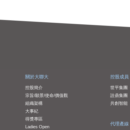
關於大聯大
控股成員
控股簡介
世平集團
宗旨/願景/使命/價值觀
詮鼎集團
組織架構
共創智能
大事紀
得獎專區
代理產線
Ladies Open