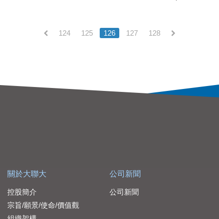
124
125
126
127
128
(current)
關於大聯大
公司新聞
控股簡介
公司新聞
宗旨/願景/使命/價值觀
組織架構