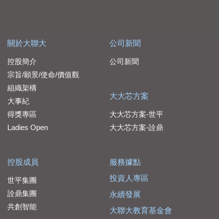
關於大聯大
公司新聞
控股簡介
公司新聞
宗旨/願景/使命/價值觀
組織架構
大大芯方案
大事紀
得獎專區
大大芯方案-世平
Ladies Open
大大芯方案-詮鼎
控股成員
服務據點
投資人專區
世平集團
詮鼎集團
永續發展
共創智能
大聯大教育基金會