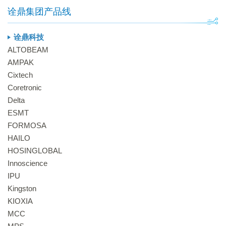
诠鼎集团产品线
诠鼎科技
ALTOBEAM
AMPAK
Cixtech
Coretronic
Delta
ESMT
FORMOSA
HAILO
HOSINGLOBAL
Innoscience
IPU
Kingston
KIOXIA
MCC