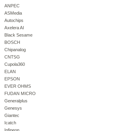
ANPEC
ASMedia
Autochips
Axelera AI
Black Sesame
BOSCH
Chipanalog
CNTSG
Cupola360
ELAN
EPSON
EVER OHMS
FUDAN MICRO
Generalplus
Genesys
Giantec
Icatch
Infineon