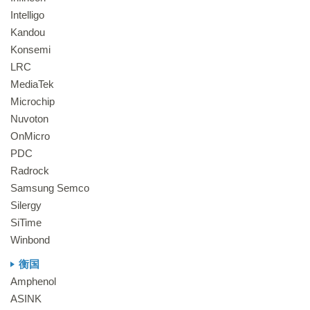
Intelligo
Kandou
Konsemi
LRC
MediaTek
Microchip
Nuvoton
OnMicro
PDC
Radrock
Samsung Semco
Silergy
SiTime
Winbond
衡国
Amphenol
ASINK