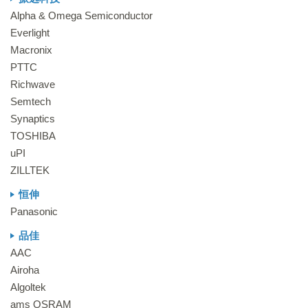
Alpha & Omega Semiconductor
Everlight
Macronix
PTTC
Richwave
Semtech
Synaptics
TOSHIBA
uPI
ZILLTEK
恒伸
Panasonic
品佳
AAC
Airoha
Algoltek
ams OSRAM