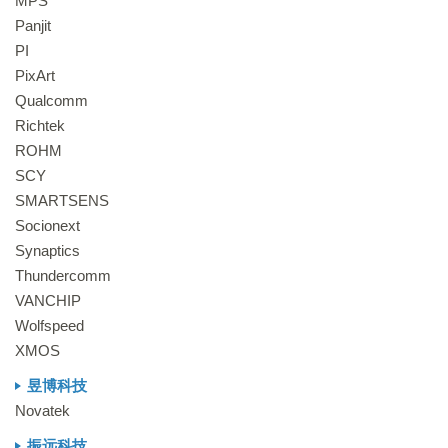
MPS
Panjit
PI
PixArt
Qualcomm
Richtek
ROHM
SCY
SMARTSENS
Socionext
Synaptics
Thundercomm
VANCHIP
Wolfspeed
XMOS
昱博科技
Novatek
振远科技