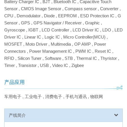
Battery Charger IC
,
BJT
,
Bluetooth IC
,
Capacitive Touch
Sensor
,
CMOS Image Sensor
,
Compass sensor
,
Converter
,
CPU
,
Demodulator
,
Diode
,
EEPROM
,
ESD Protection IC
,
G
Sensor
,
GPS
,
GPS Navigator / Receiver
,
Graphic
,
Gyroscope
,
IGBT
,
LCD Controller
,
LCD Driver IC
,
LDO
,
LED
Driver IC
,
Linear IC
,
Logic IC
,
Micro Controller(MCU)
,
MOSFET
,
Moto Driver
,
Multimedia
,
OP AMP
,
Power
Connectors
,
Power Management IC
,
PWM IC
,
Reset IC
,
RFID
,
Silicon Tuner
,
Software
,
STB
,
Thermal IC
,
Thyristor
,
Timer
,
Transistor
,
USB
,
Video IC
,
Zigbee
产品应用
车用电子
,
工业电子
,
消费电子
,
手机与通讯
,
物联网
产线简介