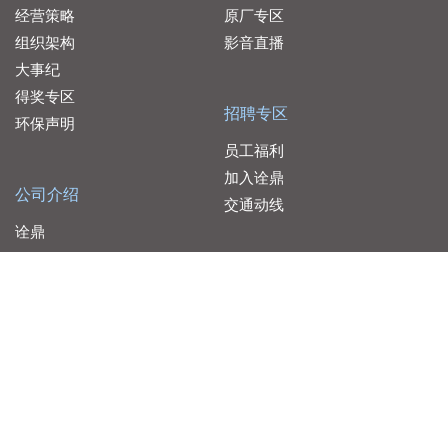
经营策略
原厂专区
组织架构
影音直播
大事纪
得奖专区
招聘专区
环保声明
员工福利
加入诠鼎
公司介绍
交通动线
诠鼎
品佳
服务据点
友尚
联络我们
大联大控股
代理产线
代理产线