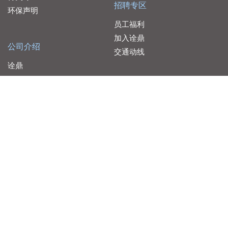
招聘专区
环保声明
员工福利
加入诠鼎
公司介绍
交通动线
诠鼎
品佳
服务据点
友尚
联络我们
大联大控股
代理产线
代理产线
大联大控股 Copyright © 2026 WPG Holdings All rights reserved.
云端服务客户告知声明
大联大控股个人信息保护暨隐私声明