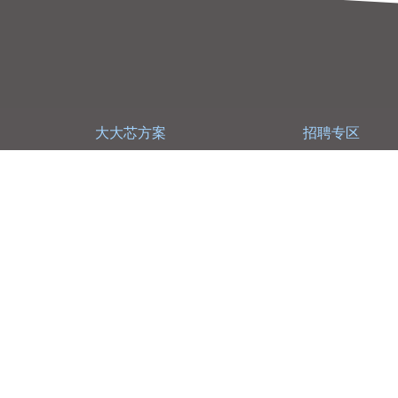
大大芯方案
招聘专区
大大芯方案
员工福利
原厂专区
加入诠鼎
影音直播
交通动线