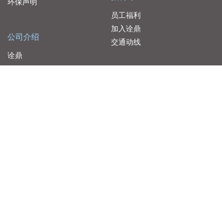
环保声明
员工福利
加入诠鼎
公司介绍
交通动线
诠鼎
品佳
服务据点
友尚
联络我们
大联大控股
代理产线
代理产线
大联大控股 Copyright © 2026 WPG Holdings All rights reserved.
云端服务客户告知声明
大联大控股个人信息保护暨隐私声明