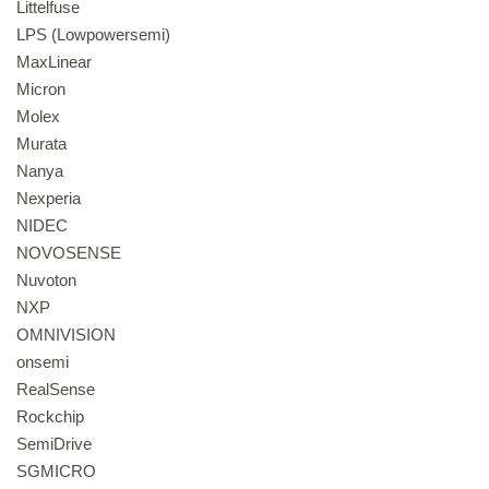
Littelfuse
LPS (Lowpowersemi)
MaxLinear
Micron
Molex
Murata
Nanya
Nexperia
NIDEC
NOVOSENSE
Nuvoton
NXP
OMNIVISION
onsemi
RealSense
Rockchip
SemiDrive
SGMICRO