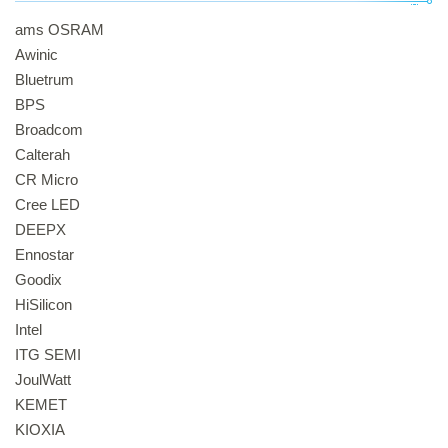
ams OSRAM
Awinic
Bluetrum
BPS
Broadcom
Calterah
CR Micro
Cree LED
DEEPX
Ennostar
Goodix
HiSilicon
Intel
ITG SEMI
JoulWatt
KEMET
KIOXIA