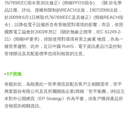
76/769/EEC指令第30次修正》(簡稱PFOS指令)、
《關 於化學
品註冊、評估、授權和限制的
REACH
法規，
1907/2006
法規，
於
2009年6月1日
將取代
76/769/EEC
及其修正》
(
簡稱
REACH
指
令
)
，
以降低電子設備所含有害物質對環境的影響；而且，依照
國際電工協會於2003年所訂《關於無鹵之標準，IEC 6
1249-2-
21
》(簡稱HF要求)，排除使用對環境有害之鹵素 物質，亦為一
種世界趨勢。此外，近日中國 RoHS﹕電子資訊產品污染控制
管理辦法及其配套標準也得到相當的注意。
•
EP措施
有鑑於此，為順應此一世界潮流並配合客戶之相關需求，世平
興業股份有限公司及其所屬關係企業(簡稱「世平集團」)特設立
本對外公開網頁《EP Strategy》作為平臺，供客戶獲得產品所
含物質的相關資訊。