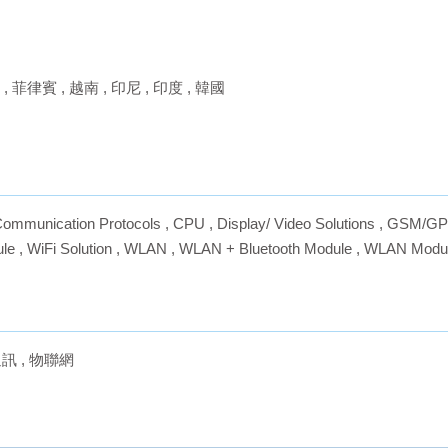
,
菲律賓
,
越南
,
印尼
,
印度
,
韓國
ommunication Protocols
,
CPU
,
Display/ Video Solutions
,
GSM/GP
ule
,
WiFi Solution
,
WLAN
,
WLAN + Bluetooth Module
,
WLAN Modu
通訊
,
物聯網