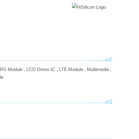
RS Module
,
LCD Driver IC
,
LTE Module
,
Multimedia
,
le