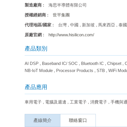
製造廠商 :
海思半導體有限公司
授權經銷商 :
世平集團
代理地區/國家 :
台灣
,
中國
,
新加坡
,
馬來西亞
,
泰國
原廠官網 :
http://www.hisilicon.com/
產品類別
AI DSP
,
Baseband IC/ SOC
,
Bluetooth IC
,
Chipset
,
C
NB-IoT Module
,
Processor Products
,
STB
,
WiFi Mod
產品應用
車用電子
,
電腦及週邊
,
工業電子
,
消費電子
,
手機與
產線簡介
聯絡窗口