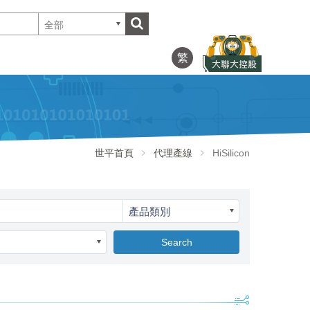
全部
繁
世平首頁
代理產線
HiSilicon
產品類別
Search