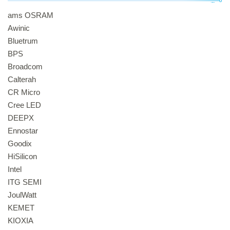
ams OSRAM
Awinic
Bluetrum
BPS
Broadcom
Calterah
CR Micro
Cree LED
DEEPX
Ennostar
Goodix
HiSilicon
Intel
ITG SEMI
JoulWatt
KEMET
KIOXIA