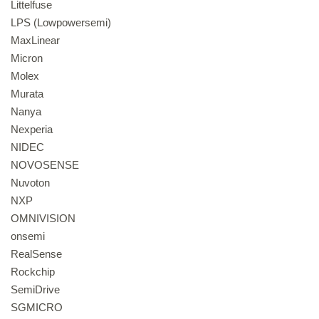
Littelfuse
LPS (Lowpowersemi)
MaxLinear
Micron
Molex
Murata
Nanya
Nexperia
NIDEC
NOVOSENSE
Nuvoton
NXP
OMNIVISION
onsemi
RealSense
Rockchip
SemiDrive
SGMICRO