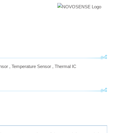
nsor
,
Temperature Sensor
,
Thermal IC