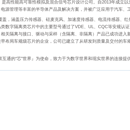
2）是高性能高可靠性模拟及混合信号芯片设计公司。自2013年成
、电源管理等丰富的半导体产品及解决方案，并被广泛应用于汽车、
类覆盖，涵盖压力传感器、硅麦克风、加速度传感器、电流传感器、红外
数字隔离类芯片中的主要型号通过了VDE、UL、CQC等安规认证，并
。相关隔离与接口、驱动与采样（含隔离、非隔离）产品已成功进入
早布局车规级芯片的企业，公司已建立了从研发到质量及交付的车规
互联互通的“芯”世界』为使命，致力于为数字世界和现实世界的连接提