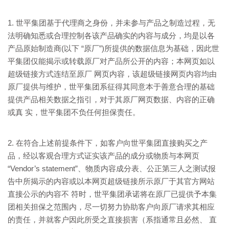
1. 世平集团基于代理商之身份，并未参与产品之制造过程，无
法明确知悉或合理控制各该产品确实的内容与成分，均是以各
产品原始制造商(以下 “原厂”)所提供的数据信息为基础，因此世
平集团仅能揭示或转载原厂对产品所公开的内容；本网页如以
超级链接方式连结至原厂 网页内容，该超级链接网页内容均由
原厂提供与维护，世平集团系征得其同意本于善意合理的基础
提供产品相关数据之指引，对于其原厂网页数据、内容的正确
或真 实，世平集团不负任何担保责任。
2. 在符合上述前提条件下，如客户向世平集团直接购买之产
品，经以客观合理方式证实该产品的成分或物质与本网页
“Vendor’s statement”、物质内容成分表、公正第三人之测试报
告中所揭示的内容或以本网页超级链接所示原厂于其官方网站
直接公示的内容不 符时，世平集团承诺将在原厂已提供予本集
团相关担保之范围内，尽一切努力协助客户向原厂请求其相应
的责任，并就客户因此所受之直接损害（系指通常且必然、 直