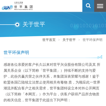
关于世平
世平首页
关于世平
世平环保声明
世平环保声明
感谢各位亲爱的客户长久以来对世平兴业股份有限公司及其 所
属关系企业（以下简称「世平集团」）持续不断的支持与爱
护，此份共赢共荣之伙伴关系，本集团深表荣耀与感谢！鉴于
欧盟各国己陆续立法禁止使用相关有毒物 质，为顺应此一世界
潮流并配合客户之相关需求，世平集团特设立本对外公开网页
（以下简称「本网页」）作为平台，供客户获得产品所含物质
的相关信息，世平集团于此提出下列声明：