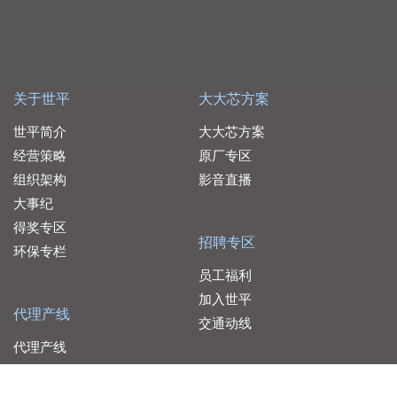
关于世平
大大芯方案
世平简介
大大芯方案
经营策略
原厂专区
组织架构
影音直播
大事纪
得奖专区
招聘专区
环保专栏
员工福利
加入世平
代理产线
交通动线
代理产线
服务据点