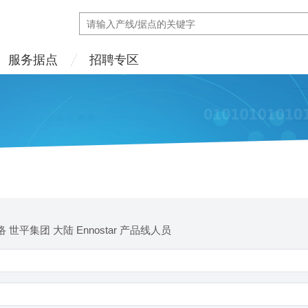
服务据点
招聘专区
 世平集团 大陆 Ennostar 产品线人员