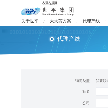
关于世平
大大芯方案
代理产线
代理产线
询问类型
我要联络
姓名
公司