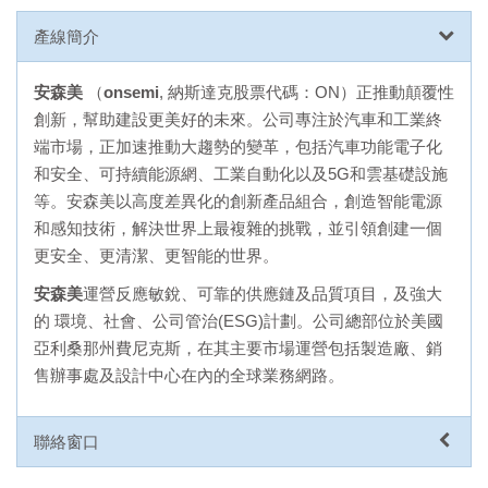
產線簡介
安森美
（
onsemi
, 納斯達克股票代碼：ON）正推動顛覆性
創新，幫助建設更美好的未來。公司專注於汽車和工業終
端市場，正加速推動大趨勢的變革，包括汽車功能電子化
和安全、可持續能源網、工業自動化以及5G和雲基礎設施
等。安森美以高度差異化的創新產品組合，創造智能電源
和感知技術，解決世界上最複雜的挑戰，並引領創建一個
更安全、更清潔、更智能的世界。
安森美
運營反應敏銳、可靠的供應鏈及品質項目，及強大
的 環境、社會、公司管治(ESG)計劃。公司總部位於美國
亞利桑那州費尼克斯，在其主要市場運營包括製造廠、銷
售辦事處及設計中心在內的全球業務網路。
聯絡窗口