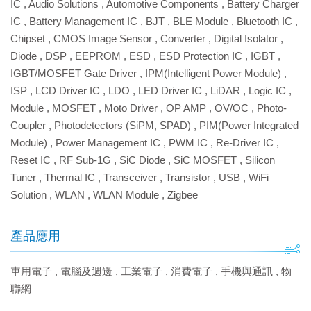
IC
,
Audio Solutions
,
Automotive Components
,
Battery Charger
IC
,
Battery Management IC
,
BJT
,
BLE Module
,
Bluetooth IC
,
Chipset
,
CMOS Image Sensor
,
Converter
,
Digital Isolator
,
Diode
,
DSP
,
EEPROM
,
ESD
,
ESD Protection IC
,
IGBT
,
IGBT/MOSFET Gate Driver
,
IPM(Intelligent Power Module)
,
ISP
,
LCD Driver IC
,
LDO
,
LED Driver IC
,
LiDAR
,
Logic IC
,
Module
,
MOSFET
,
Moto Driver
,
OP AMP
,
OV/OC
,
Photo-
Coupler
,
Photodetectors (SiPM, SPAD)
,
PIM(Power Integrated
Module)
,
Power Management IC
,
PWM IC
,
Re-Driver IC
,
Reset IC
,
RF Sub-1G
,
SiC Diode
,
SiC MOSFET
,
Silicon
Tuner
,
Thermal IC
,
Transceiver
,
Transistor
,
USB
,
WiFi
Solution
,
WLAN
,
WLAN Module
,
Zigbee
產品應用
車用電子
,
電腦及週邊
,
工業電子
,
消費電子
,
手機與通訊
,
物
聯網