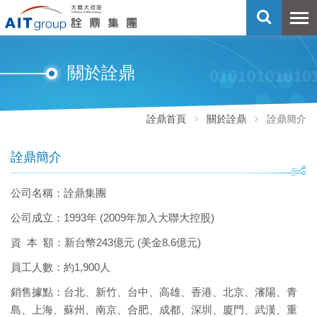
關於詮鼎
詮鼎首頁
關於詮鼎
詮鼎簡介
詮鼎簡介
公司名稱：詮鼎集團
公司成立：1993年 (
2009年加入大聯大控股)
資 本 額：新台幣243億元 (美金8.6億元)
員工人數：約1,900人
銷售據點：台北、新竹、台中、高雄、香港、北京、瀋陽、青
島、上海、蘇州、南京、合肥、成都、深圳、廈門、武漢、重