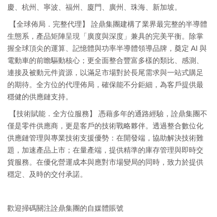
慶、杭州、寧波、福州、廈門、廣州、珠海、新加坡。
【全球佈局．完整代理】 詮鼎集團建構了業界最完整的半導體
生態系，產品矩陣呈現「廣度與深度」兼具的完美平衡。除掌
握全球頂尖的運算、記憶體與功率半導體領導品牌，奠定 AI 與
電動車的前瞻驅動核心；更全面整合豐富多樣的類比、感測、
連接及被動元件資源，以滿足市場對於長尾需求與一站式購足
的期待。全方位的代理佈局，確保能不分鉅細，為客戶提供最
穩健的供應鏈支持。
【技術賦能．全方位服務】 憑藉多年的通路經驗，詮鼎集團不
僅是零件供應商，更是客戶的技術戰略夥伴。透過整合數位化
供應鏈管理與專業技術支援優勢：在開發端，協助解決技術難
題，加速產品上市；在量產端，提供精準的庫存管理與即時交
貨服務。在優化營運成本與應對市場變局的同時，致力於提供
穩定、及時的交付承諾。
歡迎掃碼關注詮鼎集團的自媒體賬號